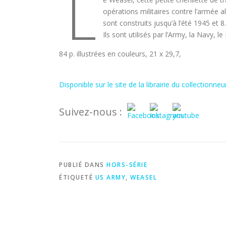
L
opérations militaires contre l’armée
sont construits jusqu’à l’été 1945 et
Ils sont utilisés par l’Army, la Navy, 
84 p. illustrées en couleurs, 21 x 29,7,
Disponible sur le site de la librairie du collectionneu
Suivez-nous :
PUBLIÉ DANS
HORS-SÉRIE
ÉTIQUETÉ
US ARMY
,
WEASEL
E
s
s
e
n