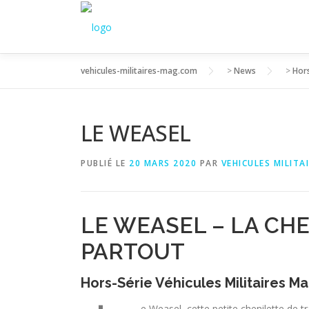
Aller
au
contenu
vehicules-militaires-mag.com
>
News
>
Hor
LE WEASEL
PUBLIÉ LE
20 MARS 2020
PAR
VEHICULES MILITA
LE WEASEL – LA CHE
PARTOUT
Hors-Série Véhicules Militaires M
e Weasel, cette petite chenilette de 