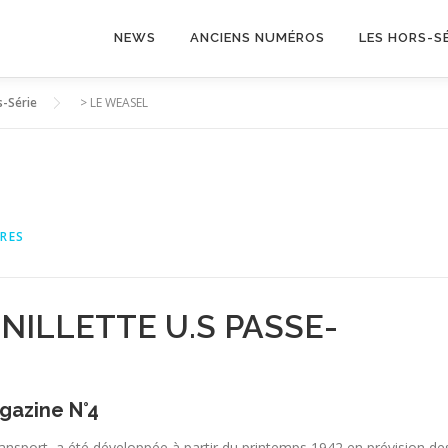
NEWS
ANCIENS NUMÉROS
LES HORS-SÉ
s-Série
>
LE WEASEL
IRES
NILLETTE U.S PASSE-
agazine N°4
transport, a été développée à partir du printemps 1942 en prévision de