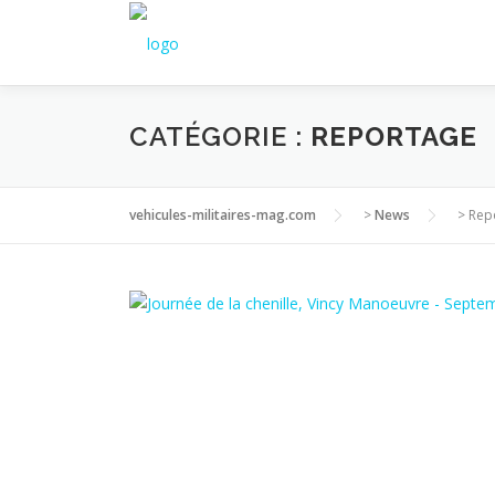
Aller
au
contenu
CATÉGORIE :
REPORTAGE
vehicules-militaires-mag.com
>
News
>
Rep