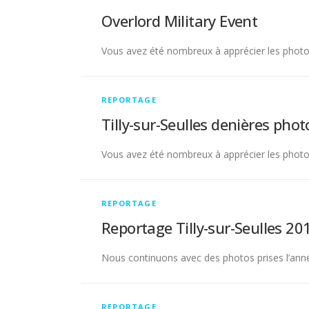
ti
Overlord Military Event
el
s
Vous avez été nombreux à apprécier les photos d
Il
s
s
o
REPORTAGE
n
t
Tilly-sur-Seulles denières phot
n
é
Vous avez été nombreux à apprécier les photos d
c
e
s
s
REPORTAGE
ai
Reportage Tilly-sur-Seulles 20
r
e
s
Nous continuons avec des photos prises l’année
a
u
f
o
REPORTAGE