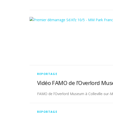
REPORTAGE
Vidéo FAMO de l’Overlord Muse
FAMO de l’Overlord Museum à Colleville-sur-M
E
s
s
e
REPORTAGE
n