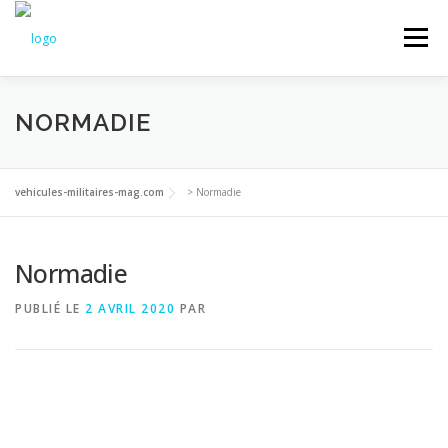
Aller
au
Menu
contenu
NEWS
ANCIENS NUMÉROS
NORMADIE
LES HORS-SÉRIES VÉHICULES MILITAIRES
vehicules-militaires-mag.com
>
Normadie
Normadie
ABONNEMENT
PUBLIÉ LE
2 AVRIL 2020
PAR