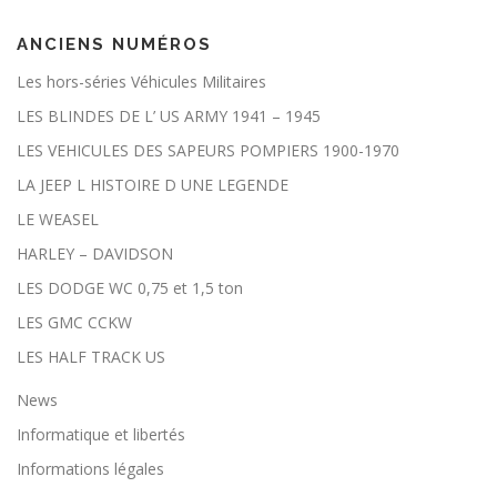
n
éc
ANCIENS NUMÉROS
es
sa
Les hors-séries Véhicules Militaires
ir
es
LES BLINDES DE L’ US ARMY 1941 – 1945
a
u
LES VEHICULES DES SAPEURS POMPIERS 1900-1970
fo
n
LA JEEP L HISTOIRE D UNE LEGENDE
ct
LE WEASEL
io
n
HARLEY – DAVIDSON
n
e
LES DODGE WC 0,75 et 1,5 ton
m
e
LES GMC CCKW
nt
d
LES HALF TRACK US
u
sit
News
e
et
Informatique et libertés
n
e
Informations légales
pe