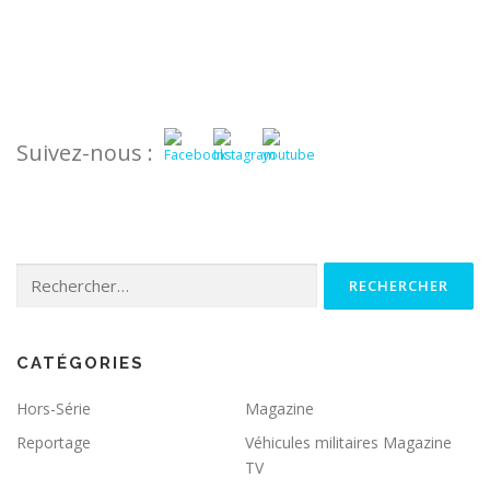
Suivez-nous :
Rechercher :
E
s
s
CATÉGORIES
e
nt
Hors-Série
Magazine
ie
ls
Reportage
Véhicules militaires Magazine
Ils
so
TV
nt