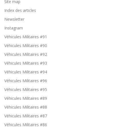
Site map
u
ve
Index des articles
nt
p
Newsletter
as
êt
Instagram
re
dé
Véhicules Militaires #91
sa
ct
Véhicules Militaires #90
iv
Véhicules Militaires #92
és
.
Véhicules Militaires #93
Ils
pe
Véhicules Militaires #94
r
m
Véhicules Militaires #96
et
te
Véhicules Militaires #95
nt
de
Véhicules Militaires #89
g
Véhicules Militaires #88
ar
a
Véhicules Militaires #87
nt
ir
Véhicules Militaires #86
le