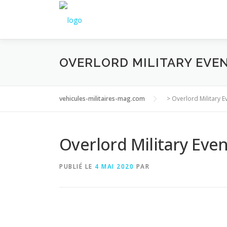
Aller
au
contenu
OVERLORD MILITARY EVE
vehicules-militaires-mag.com
>
Overlord Military E
Overlord Military Eve
PUBLIÉ LE
4 MAI 2020
PAR