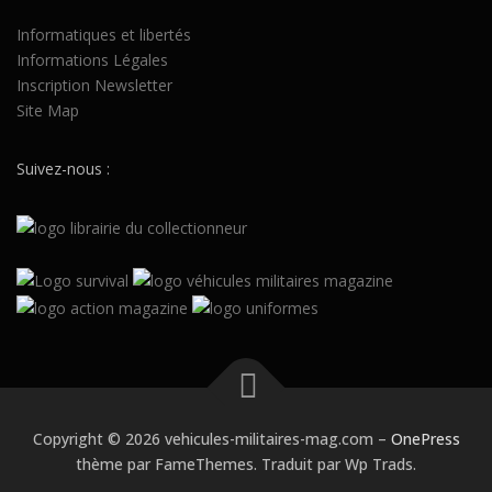
is
er
Informatiques et libertés
vo
Informations Légales
tr
Inscription Newsletter
e
p
Site Map
ar
co
u
Suivez-nous :
rs
de
n
av
ig
at
io
n,
dé
fi
ni
r
vo
s
Copyright © 2026 vehicules-militaires-mag.com
–
OnePress
pr
éf
thème par FameThemes. Traduit par Wp Trads.
ér