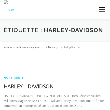
Aller
au
Menu
contenu
NEWS
ANCIENS NUMÉROS
ÉTIQUETTE :
HARLEY-DAVIDSON
LES HORS-SÉRIES VÉHICULES MILITAIRES
vehicules-militaires-mag.com
>
News
>
Harley-Davidson
ABONNEMENT
HORS-SÉRIE
HARLEY – DAVIDSON
HARLEY – DAVIDSON – UNE LEGENDE MILITAIRE Hors-Série Véhicules
Militaires Magazine N°5 En 1901, William Harley Davidson, ont l’idée de
concevoir un moteur basé sur les plans d’une De Dion …