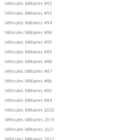
u
Véhicules Militaires #92
ve
nt
Véhicules Militaires #93
p
Véhicules Militaires #94
as
êt
Véhicules Militaires #96
re
dé
Véhicules Militaires #95
sa
ct
Véhicules Militaires #89
iv
és
Véhicules Militaires #88
.
Ils
Véhicules Militaires #87
pe
Véhicules Militaires #86
r
m
Véhicules Militaires #85
et
te
Véhicules Militaires #84
nt
de
Véhicules Militaires 2020
g
ar
Véhicules Militaires 2019
a
Véhicules Militaires 2021
nt
ir
Véhicules Militaires 2022
le