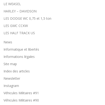
n
LE WEASEL
éc
es
HARLEY – DAVIDSON
sa
LES DODGE WC 0,75 et 1,5 ton
ir
es
LES GMC CCKW
a
u
LES HALF TRACK US
fo
n
News
ct
io
Informatique et libertés
n
n
Informations légales
e
m
Site map
e
nt
Index des articles
d
Newsletter
u
sit
Instagram
e
et
Véhicules Militaires #91
n
e
Véhicules Militaires #90
pe