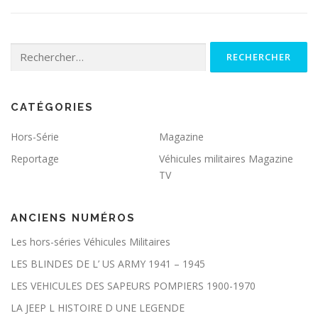
Rechercher :
CATÉGORIES
Hors-Série
Magazine
Reportage
Véhicules militaires Magazine
TV
E
s
ANCIENS NUMÉROS
s
e
Les hors-séries Véhicules Militaires
nt
LES BLINDES DE L’ US ARMY 1941 – 1945
ie
ls
LES VEHICULES DES SAPEURS POMPIERS 1900-1970
Ils
so
LA JEEP L HISTOIRE D UNE LEGENDE
nt